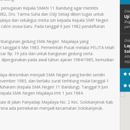
n penugasan Kepala SMAN 11 Bandung agar merintis
Dit
2, Drs. Tarma Suha dan Odji Setiaji diberi tugas untuk
Uj
aya dan sekaligus minta izin kepada Kepala SMP Negeri
Bag
alon siswa baru. Pada tanggal 9 Juni 1982 pendaftaran
yan
Dit
pembangunan gedung SMA Negeri Majalaya yang
La
 tanggal 6 Mei 1983. Pemerintah Pusat melalui PELITA telah
So
ar Rp. 19 juta dan untuk bangunan gedung serta
Alh
ni dipergunakan pada awal tahun ajaran 1984/1985, kemudian
sej
aya diresmikan menjadi SMA Negeri yang berdiri sendiri
ember 1983, dan berlaku surat terhitung mulai tanggal 1
Muharam (Kepala SMA Negeri 11 Bandung). Tanggal 9 Juni
Kepala SMA Negeri Majalaya tmt 1 Juni 1984.
si di Jalan Panyadap Majalaya No. 2 Kec. Solokanjeruk Kab.
rena ada pemekaran menjadi kecamatan Solokanjeruk.