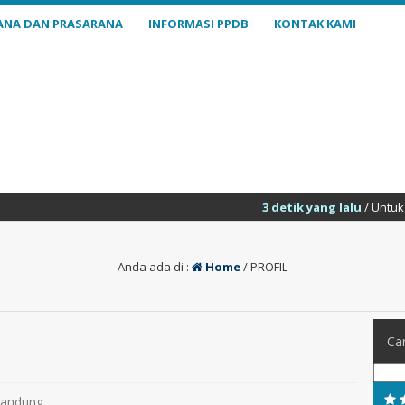
ANA DAN PRASARANA
INFORMASI PPDB
KONTAK KAMI
3 detik yang lalu
/ Untuk menamb
Anda ada di :
Home
/
PROFIL
Car
Bandung