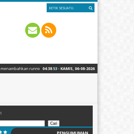
ahkan running text silahkan ke Dashboard > Sekilas Info
04
:
38
53
- KAMIS, 06-08-2026
i
Cari
PENGUMUMAN