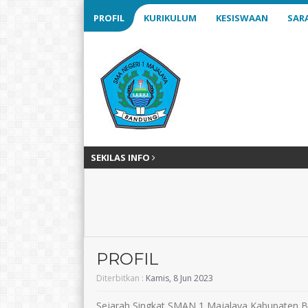
PROFIL
KURIKULUM
KESISWAAN
SAR
SEKILAS INFO
PROFIL
Diterbitkan :
Kamis, 8 Jun 2023
Sejarah Singkat SMAN 1 Majalaya Kabupaten 