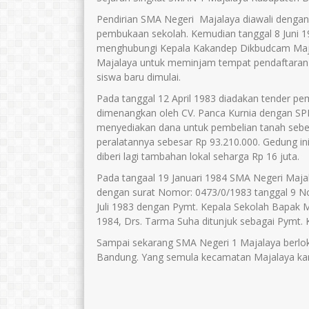
Pendirian SMA Negeri Majalaya diawali denga
pembukaan sekolah. Kemudian tanggal 8 Juni 198
menghubungi Kepala Kakandep Dikbudcam Majal
Majalaya untuk meminjam tempat pendaftaran c
siswa baru dimulai.
Pada tanggal 12 April 1983 diadakan tender 
dimenangkan oleh CV. Panca Kurnia dengan SPK
menyediakan dana untuk pembelian tanah sebes
peralatannya sebesar Rp 93.210.000. Gedung i
diberi lagi tambahan lokal seharga Rp 16 juta.
Pada tangaal 19 Januari 1984 SMA Negeri Majal
dengan surat Nomor: 0473/0/1983 tanggal 9 Nov
Juli 1983 dengan Pymt. Kepala Sekolah Bapak 
1984, Drs. Tarma Suha ditunjuk sebagai Pymt. 
Sampai sekarang SMA Negeri 1 Majalaya berloka
Bandung. Yang semula kecamatan Majalaya ka