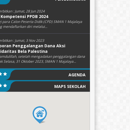
erbitkan :
Jumat, 28 Jun 2024
i Kompetensi PPDB 2024
i para Calon Peserta Didik (CPD) SMAN 1 Majalaya
g mendaftarkan diri melalui...
erbitkan :
Jumat, 3 Nov 2023
poran Penggalangan Dana Aksi
lidaritas Bela Palestina
amdulillah, setelah mengadakan penggalangan dana
ak Selasa, 31 Oktober 2023, SMAN 1 Majalaya...
AGENDA
MAPS SEKOLAH