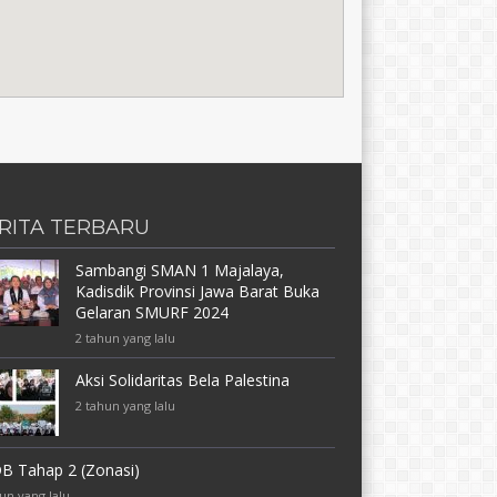
RITA TERBARU
Sambangi SMAN 1 Majalaya,
Kadisdik Provinsi Jawa Barat Buka
Gelaran SMURF 2024
2 tahun yang lalu
Aksi Solidaritas Bela Palestina
2 tahun yang lalu
B Tahap 2 (Zonasi)
un yang lalu