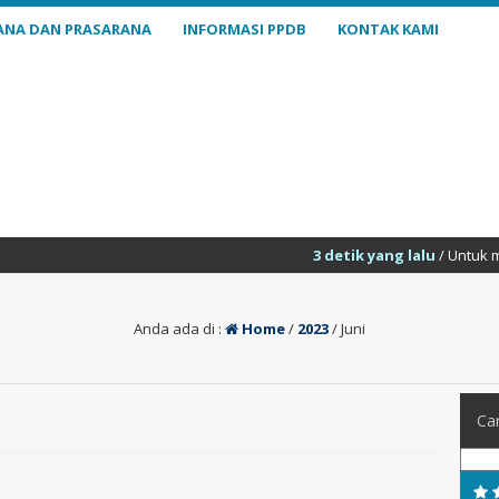
ANA DAN PRASARANA
INFORMASI PPDB
KONTAK KAMI
3 detik yang lalu
/ Untuk menambahk
Anda ada di :
Home
/
2023
/
Juni
Car