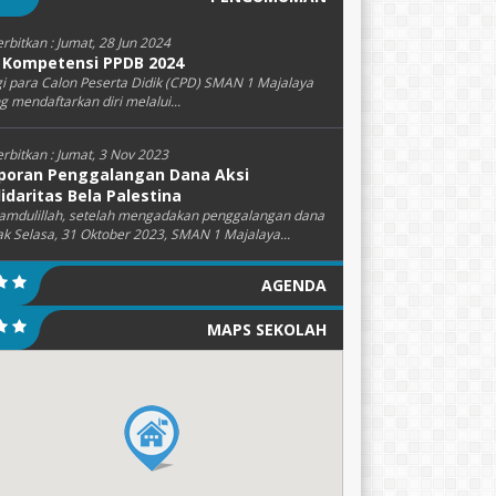
erbitkan :
Jumat, 28 Jun 2024
i Kompetensi PPDB 2024
i para Calon Peserta Didik (CPD) SMAN 1 Majalaya
g mendaftarkan diri melalui...
erbitkan :
Jumat, 3 Nov 2023
poran Penggalangan Dana Aksi
lidaritas Bela Palestina
amdulillah, setelah mengadakan penggalangan dana
ak Selasa, 31 Oktober 2023, SMAN 1 Majalaya...
AGENDA
MAPS SEKOLAH