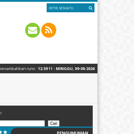
an running text silahkan ke Dashboard > Sekilas Info
12
:
39
11
- MINGGU, 09-08-2026
i
Cari
PENGUMUMAN