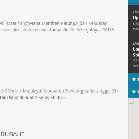
Dit
Uj
wt., Dzat Yang Maha Memberi Petunjuk dan Kekuatan,
Bag
yan
ami lalui secara sukses tanpa ekses. Selanjutnya, PPDB
Dit
La
So
Alh
sej
 di SMAN 1 Majalaya Kabupaten Bandung pada tanggal 21-
r Ulang di Ruang Kelas XII IPS 3...
ERUBAH?