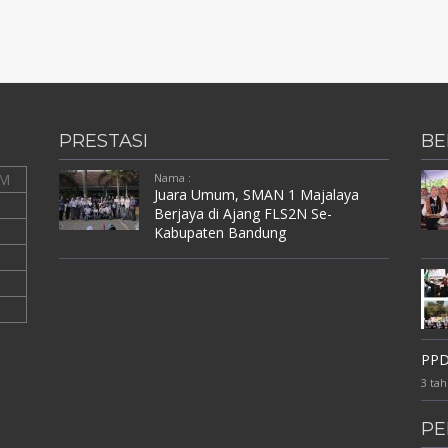
PRESTASI
BE
M
Nama :
Juara Umum, SMAN 1 Majalaya
Berjaya di Ajang FLS2N Se-
Kabupaten Bandung
PPD
3 tah
P